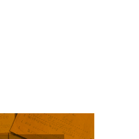
Уважаемые жители и гости
Кабардино-Балкарии, просим
откликнуться на просьбу о помощ
родителей Тамерлана Урусова, 20
года рождения, проживающего в
Нальчике.
Читать далее