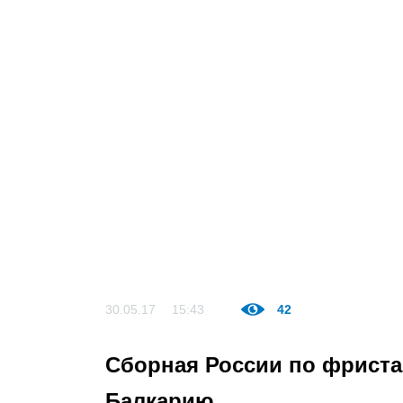
30.05.17
15:43
42
Сборная России по фриста
Балкарию