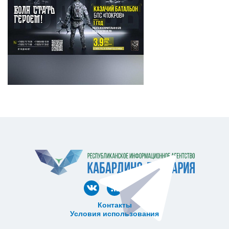
Контакты
Условия использования
ᅠ ᅠ ᅠ ᅠ ᅠ