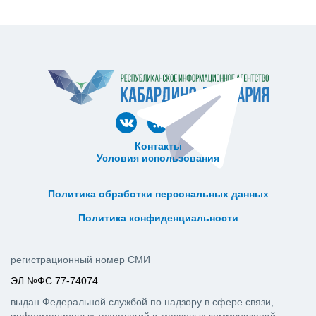
Контакты
Условия использования
ᅠ ᅠ ᅠ ᅠ ᅠ
ᅠ ᅠ ᅠ ᅠ ᅠ ᅠ ᅠ ᅠ ᅠ ᅠ
Политика обработки персональных данных
ᅠ ᅠ ᅠ ᅠ ᅠ ᅠ ᅠ ᅠ ᅠ ᅠ
Политика конфиденциальности
регистрационный номер СМИ
ЭЛ №ФС 77-74074
выдан Федеральной службой по надзору в сфере связи,