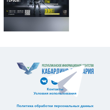
Контакты
Условия использования
ᅠ ᅠ ᅠ ᅠ ᅠ
ᅠ ᅠ ᅠ ᅠ ᅠ ᅠ ᅠ ᅠ ᅠ ᅠ
Политика обработки персональных данных