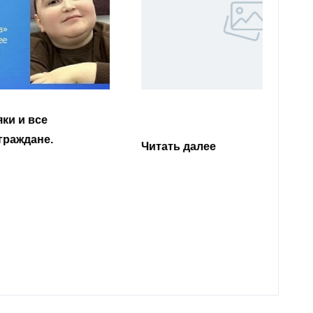
Уважа
Кабар
Читать далее
откли
родит
года 
Нальч
Читат