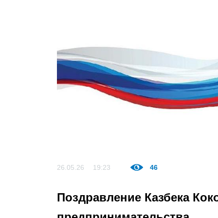
26.05.26
19:23
46
Поздравление Казбека Кок
предпринимательства