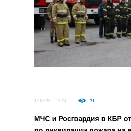
12.05.25
13:24
71
МЧС и Росгвардия в КБР о
по ликвидации пожара на 