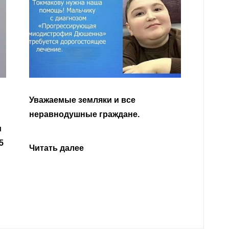
Уважа
Кабар
Читать далее
откли
родит
года 
Нальч
Читат