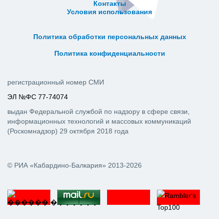
Контакты
Условия использования
ᅠ ᅠ ᅠ ᅠ ᅠ
ᅠ ᅠ ᅠ ᅠ ᅠ ᅠ ᅠ ᅠ ᅠ ᅠ
Политика обработки персональных данных
ᅠ ᅠ ᅠ ᅠ ᅠ ᅠ ᅠ ᅠ ᅠ ᅠ
Политика конфиденциальности
регистрационный номер СМИ
ЭЛ №ФС 77-74074
выдан Федеральной службой по надзору в сфере связи,
информационных технологий и массовых коммуникаций
(Роскомнадзор) 29 октября 2018 года
© РИА «Кабардино-Балкария» 2013-2026