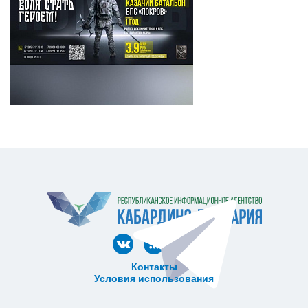
Контакты
Условия использования
ᅠ ᅠ ᅠ ᅠ ᅠ
ᅠ ᅠ ᅠ ᅠ ᅠ ᅠ ᅠ ᅠ ᅠ ᅠ