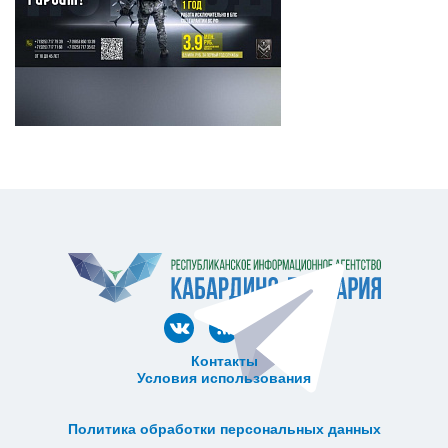
Контакты
Условия использования
ᅠ ᅠ ᅠ ᅠ ᅠ
ᅠ ᅠ ᅠ ᅠ ᅠ ᅠ ᅠ ᅠ ᅠ ᅠ
Политика обработки персональных данных
ᅠ ᅠ ᅠ ᅠ ᅠ ᅠ ᅠ ᅠ ᅠ ᅠ