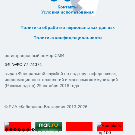
Контакты
Условия использования
ᅠ ᅠ ᅠ ᅠ ᅠ
ᅠ ᅠ ᅠ ᅠ ᅠ ᅠ ᅠ ᅠ ᅠ ᅠ
Политика обработки персональных данных
ᅠ ᅠ ᅠ ᅠ ᅠ ᅠ ᅠ ᅠ ᅠ ᅠ
Политика конфиденциальности
регистрационный номер СМИ
ЭЛ №ФС 77-74074
выдан Федеральной службой по надзору в сфере связи,
информационных технологий и массовых коммуникаций
(Роскомнадзор) 29 октября 2018 года
© РИА «Кабардино-Балкария» 2013-2026