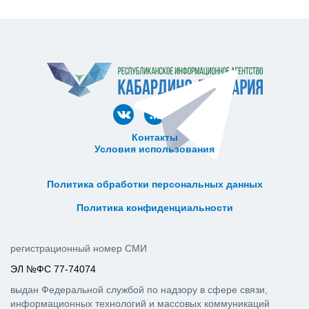
Контакты
Условия использования
ᅠ ᅠ ᅠ ᅠ ᅠ
ᅠ ᅠ ᅠ ᅠ ᅠ ᅠ ᅠ ᅠ ᅠ ᅠ
Политика обработки персональных данных
ᅠ ᅠ ᅠ ᅠ ᅠ ᅠ ᅠ ᅠ ᅠ ᅠ
Политика конфиденциальности
регистрационный номер СМИ
ЭЛ №ФС 77-74074
выдан Федеральной службой по надзору в сфере связи,
информационных технологий и массовых коммуникаций