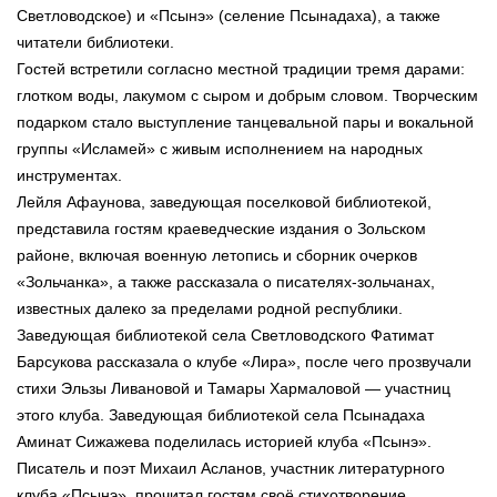
Светловодское) и «Псынэ» (селение Псынадаха), а также
читатели библиотеки.
Гостей встретили согласно местной традиции тремя дарами:
глотком воды, лакумом с сыром и добрым словом. Творческим
подарком стало выступление танцевальной пары и вокальной
группы «Исламей» с живым исполнением на народных
инструментах.
Лейля Афаунова, заведующая поселковой библиотекой,
представила гостям краеведческие издания о Зольском
районе, включая военную летопись и сборник очерков
«Зольчанка», а также рассказала о писателях-зольчанах,
известных далеко за пределами родной республики.
Заведующая библиотекой села Светловодского Фатимат
Барсукова рассказала о клубе «Лира», после чего прозвучали
стихи Эльзы Ливановой и Тамары Хармаловой — участниц
этого клуба. Заведующая библиотекой села Псынадаха
Аминат Сижажева поделилась историей клуба «Псынэ».
Писатель и поэт Михаил Асланов, участник литературного
клуба «Псынэ», прочитал гостям своё стихотворение