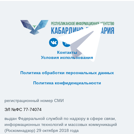
Контакты
Условия использования
ᅠ ᅠ ᅠ ᅠ ᅠ
ᅠ ᅠ ᅠ ᅠ ᅠ ᅠ ᅠ ᅠ ᅠ ᅠ
Политика обработки персональных данных
ᅠ ᅠ ᅠ ᅠ ᅠ ᅠ ᅠ ᅠ ᅠ ᅠ
Политика конфиденциальности
регистрационный номер СМИ
ЭЛ №ФС 77-74074
выдан Федеральной службой по надзору в сфере связи,
информационных технологий и массовых коммуникаций
(Роскомнадзор) 29 октября 2018 года